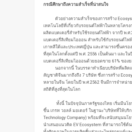
กรณีศึกษาถึงความสำเร็จที่น่าสนใจ
ตัวอย่างความสำเร็จของการสร้าง Ecosystem
เทคโนโลยีที่เกี่ยวกับรถยนต์ไฟฟ้าในหลายโครง
ผลิตแบตเตอรี่สำหรับใช้รถยนต์ไฟฟ้า จากปี พ.ศ.
แบตเตอรี่ลิเทียมไอออน สำหรับใช้กับรถยนต์ไ
เกาหลีใต้และประเทศญี่ปุ่น และสามารถขึ้นครอ
ที่สุดในโลกตั้งแต่ปี พ.ศ. 2556 เป็นต้นมา แล
แบตเตอรี่ลิเทียมไอออนด้วยยอดขาย 61% ของย
นอกจากนี้ ในบรรดาทำเนียบบริษัทที่ผลิตแบตเ
สัญชาติจีนมากถึงถึง 7 บริษัท ซึ่งการสร้าง Eco
หลายในจีน โดยในปี พ.ศ.2562 จีนมีการจำหน่ายรถ
สถิติที่สูงที่สุดในโลก
ทั้งนี้ ในปัจจุบันภาครัฐของไทย เริ่มมีนโยบ
ขึ้น เกรท วอลล์ มอเตอร์ ในฐานะ“บริษัทที่ให้บร
Technology Company) พร้อมที่จะสนับสนุนนโ
นำเสนอแนวคิด EV Ecosystem ที่สามารถใช้ต้น
ทั้งศักยภาพในการผลิตชิ้นส่วนอะไหล่รถยนต์แ