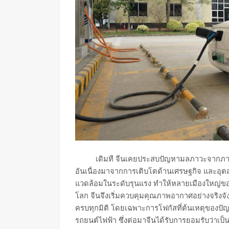
เดิมที จีนเคยประสบปัญหามลภาวะจากภาค
อันเนื่องมาจากการเติบโตด้านเศรษฐกิจ และอุต
แวดล้อมในระดับรุนแรง ทำให้หลายเมืองใหญ่ขอ
โลก จีนจึงเริ่มควบคุมคุณภาพอากาศอย่างจริงจั
ครบทุกมิติ โดยเฉพาะการโฟกัสที่ต้นเหตุของป
รถยนต์ไฟฟ้า ซึ่งต่อมาจีนได้รับการยอมรับว่าเป