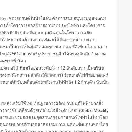
 ของรถยนต์ไฟฟ้าในจีน คือการสนับสนุนเงินทุนพัฒนา
การทั้งโครงการก่อสร้างสถานีอัดประจุไฟฟ้า และโครงการ
2555 ถึงปัจจุบัน จีนอุดหนุนเงินทุนในโครงการผลิต
ฟฟ้าไปหลายพันล้านหยวน ส่งผลให้จีนแซงหน้าประเทศ
งแชมป์ในการเป็นผู้ผลิตและขายแบตเตอรี่ลิเทียมไอออนมาก
ะในปี พ.ศ.2561สาธารณรัฐประชาชนจีนได้ครองอันดับ 1 ตลาด
อดขายทั่วโลก
ตอรี่ลิเทียมไอออนระดับโลก 12 อันดับแรก เป็นบริษัท
system ดังกล่าว ผลักดันให้เกิดการใช้รถยนต์ไฟฟ้าอย่างแพร่
ยนต์ที่ขับเคลื่อนด้วยพลังงานไฟฟ้าถึง 1.2 ล้านคัน นับเป็น
ายส่งเสริมให้ไทยเป็นฐานการผลิตยานยนต์ไฟฟ้ามากยิ่ง
ิการการขับเคลื่อนด้วยเทคโนโลยีระดับโลก” (Global Mobility
ยบายและร่วมส่งเสริมอุตสาหกรรมยานยนต์ไฟฟ้าในไทยโดย
ทุนทรัพยากรด้านอุตสาหกรรมยานยนต์ที่แข็งแกร่งของไทย
ละอิเล็กทรอนิกส์ต่างๆ ตลอดจนความสามารถของบุคลากร