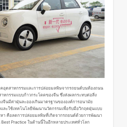
อุตสาหกรรมและการปล่อยมลพิษจากรถยนต์บนท้องถนน
สาหกรรมแบบก้าวกระโดดของจีน ซึ่งส่งผลกระทบต่อสิ่ง
งจีนมีค่าฝุ่นละอองเกินมาตรฐานขององค์การอนามัย
งและใช้เทคโนโลยีพัฒนานวัตกรรมเพื่อรับมือวิกฤตฝุ่นแบบ
ัญหา คือลดการปล่อยมลพิษที่เกิดจากรถยนต์ด้วยการพัฒนา
็น Best Practice ในด้านนี้ในอีกหลายประเทศทั่วโลก