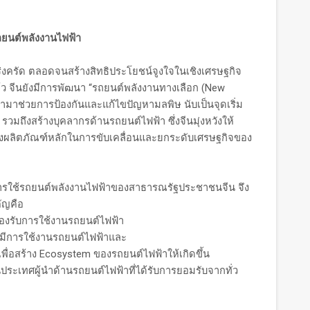
ถยนต์พลังงานไฟฟ้า
ัด ตลอดจนสร้างสิทธิประโยชน์จูงใจในเชิงเศรษฐกิจ
ว จีนยังมีการพัฒนา “รถยนต์พลังงานทางเลือก (New
นำมาช่วยการป้องกันและแก้ไขปัญหามลพิษ นับเป็นจุดเริ่ม
มถึงสร้างบุคลากรด้านรถยนต์ไฟฟ้า ซึ่งจีนมุ่งหวังให้
่งผลิตภัณฑ์หลักในการขับเคลื่อนและยกระดับเศรษฐกิจของ
ช้รถยนต์พลังงานไฟฟ้าของสาธารณรัฐประชาชนจีน จึง
คัญคือ
รองรับการใช้งานรถยนต์ไฟฟ้า
มีการใช้งานรถยนต์ไฟฟ้าและ
ื่อสร้าง Ecosystem ของรถยนต์ไฟฟ้าให้เกิดขึ้น
นประเทศผู้นำด้านรถยนต์ไฟฟ้าที่ได้รับการยอมรับจากทั่ว