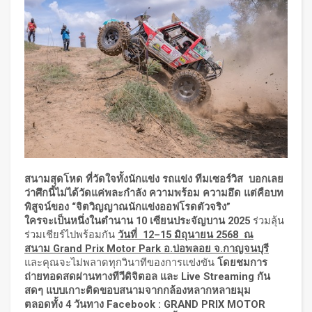
สนามสุดโหด ที่วัดใจทั้งนักแข่ง รถแข่ง ทีมเซอร์วิส บอกเลย
ว่าศึกนี้ไม่ได้วัดแค่พละกำลัง ความพร้อม ความอึด แต่คือบท
พิสูจน์ของ “จิตวิญญาณนักแข่งออฟโรดตัวจริง”
ใครจะเป็นหนึ่งในตำนาน 10 เซียนประจัญบาน 2025
ร่วมลุ้น
ร่วมเชียร์ไปพร้อมกัน
วันที่
12–15 มิถุนายน 2568 ณ
สนาม Grand Prix Motor Park อ.บ่อพลอย จ.กาญจนบุรี
และคุณจะไม่พลาดทุกวินาทีของการแข่งขัน
โดยชมการ
ถ่ายทอดสดผ่านทางทีวีดิจิตอล และ
Live Streaming กัน
สดๆ แบบเกาะติดขอบสนามจากกล้องหลากหลายมุม
ตลอดทั้ง 4 วันทาง Facebook : GRAND PRIX MOTOR