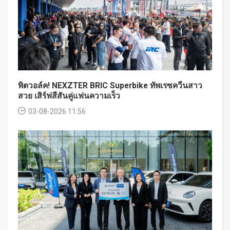
พิตวอล์ค! NEXZTER BRIC Superbike ทัพเรซควีนสาว
สวย เสิร์ฟสีสันคู่แฟนความเร็ว
03-08-2026 11:56