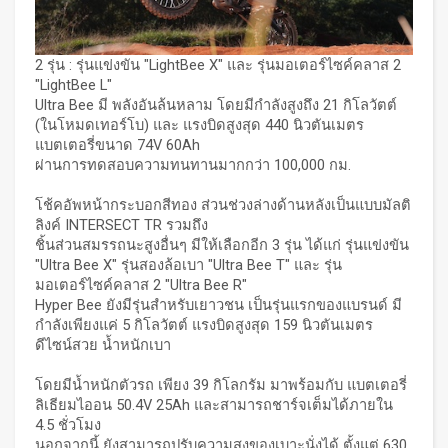
2 รุ่น : รุ่นแข่งขัน "LightBee X" และ รุ่นมอเตอร์ไซค์คลาส 2
"LightBee L"
Ultra Bee มี พลังอันล้นหลาม โดยมีกำลังสูงถึง 21 กิโลวัตต์
(ในโหมดเทอร์โบ) และ แรงบิดสูงสุด 440 นิวตันเมตร
แบตเตอรี่ขนาด 74V 60Ah
ผ่านการทดสอบความทนทานมากกว่า 100,000 กม.
โช้คอัพหน้ากระบอกสีทอง ส่วนช่วงล่างด้านหลังเป็นแบบมัลติ
ลิงค์ INTERSECT TR รวมถึง
ชิ้นส่วนสมรรถนะสูงอื่นๆ มีให้เลือกอีก 3 รุ่น ได้แก่ รุ่นแข่งขัน
"Ultra Bee X" รุ่นสองล้อเบา "Ultra Bee T" และ รุ่น
มอเตอร์ไซค์คลาส 2 "Ultra Bee R"
Hyper Bee ยังมีรุ่นสำหรับเยาวชน เป็นรุ่นแรกของแบรนด์ มี
กำลังเพียงแค่ 5 กิโลวัตต์ แรงบิดสูงสุด 159 นิวตันเมตร
ดีไซน์สวย น้ำหนักเบา
โดยมีน้ำหนักตัวรถ เพียง 39 กิโลกรัม มาพร้อมกับ แบตเตอรี่
ลิเธียมไออน 50.4V 25Ah และสามารถชาร์จเต็มได้ภายใน
4.5 ชั่วโมง
นอกจากนี้ ยังสามารถปรับความสูงของเบาะนั่งได้ ตั้งแต่ 630