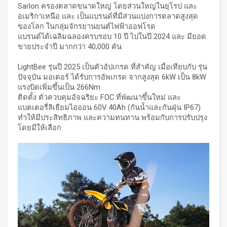
Sarlon ครองตลาดขนาดใหญ่ โดยส่วนใหญ่ในยุโรป และ
อเมริกาเหนือ และ เป็นแบรนด์ที่มีส่วนแบ่งการตลาดสูงสุด
ของโลก ในกลุ่มจักรยานยนต์ไฟฟ้าออฟโรด
แบรนด์ได้เฉลิมฉลองครบรอบ 10 ปี ไปในปี 2024 และ มียอด
ขายประจำปี มากกว่า 40,000 คัน
LightBee รุ่นปี 2025 เป็นตัวอัปเกรด ที่สำคัญ เมื่อเทียบกับ รุ่น
ปัจจุบัน มอเตอร์ ได้รับการอัพเกรด จากสูงสุด 6kW เป็น 8kW
แรงบิดเพิ่มขึ้นเป็น 266Nm
ติดตั้ง ตัวควบคุมอัจฉริยะ FOC ที่พัฒนาขึ้นใหม่ และ
แบตเตอรี่ลิเธียมไอออน 60V 40Ah (กันน้ำและกันฝุ่น IP67)
ทำให้มีประสิทธิภาพ และความทนทาน พร้อมกับการปรับปรุง
โดยมีให้เลือก