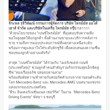
จิระพล รุจิวิพัฒน์ กรรมการผู้จัดการ บริษัท ไพรม์มัส ออโต้
เฮาส์ จำกัด และบริษัทในเครือ ไพรม์มัส กรุ๊ป
กล่าวว่า
“ด้วยนโยบายของ “เบนซ์ไพรม์มัส” ที่มุ่งตอบรับความพึง
พอใจสูงสุดให้แก่ลูกค้า ทั้งด้านงานขายและบริการหลังการ
ขาย รวมถึงการมอบประสบการณ์ที่แตกต่างเหนือระดับ
พร้อมการดูแลเอาใจใส่ระดับลักชูรีย์ เพื่อตอบสนองความชื่น
ชอบของลูกค้าอย่างแท้จริง”
ล่าสุด “เบนซ์ไพรม์มัส” ได้ร่วมกับ “เมอร์เซเดส-เบนซ์
(ประเทศไทย)” ชวนลูกค้าคนสำคัญร่วมกิจกรรมสุดเอ็กซ์คลู
ซีฟ “ล่องเรือยอร์ช ปล่อยปลาฉลาม”
พร้อมสัมผัสความท้าทายกับสปอร์ตตัวแรงจากยานยนต์ระดับ
โลก Mercedes-Benz และ Mercedes-AMG บนสนามแข่งรถ
แห่งแรกของประเทศไทย
“พีระ อินเตอร์เนชั่นแนล เซอร์กิต” ในงาน “Mercedes-Benz
Driving Events” พัทยา จ.ชลบุรี