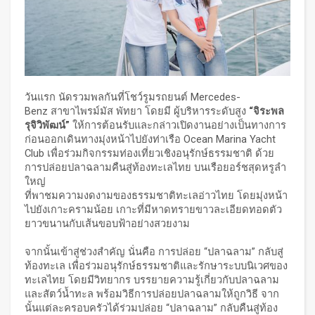
วันแรก นัดรวมพลกันที่โชว์รูมรถยนต์ Mercedes-
Benz สาขาไพรม์มัส พัทยา โดยมี ผู้บริหารระดับสูง
“จิระพล
รุจิวิพัฒน์”
ให้การต้อนรับและกล่าวเปิดงานอย่างเป็นทางการ
ก่อนออกเดินทางมุ่งหน้าไปยังท่าเรือ Ocean Marina Yacht
Club เพื่อร่วมกิจกรรมท่องเที่ยวเชิงอนุรักษ์ธรรมชาติ ด้วย
การปล่อยปลาฉลามคืนสู่ท้องทะเลไทย บนเรือยอร์ชสุดหรูลำ
ใหญ่
ที่พาชมความงดงามของธรรมชาติทะเลอ่าวไทย โดยมุ่งหน้า
ไปยังเกาะครามน้อย เกาะที่มีหาดทรายขาวละเอียดทอดตัว
ยาวขนานกับเส้นขอบฟ้าอย่างสวยงาม
จากนั้นเข้าสู่ช่วงสำคัญ นั่นคือ การปล่อย “ปลาฉลาม” กลับสู่
ท้องทะเล เพื่อร่วมอนุรักษ์ธรรมชาติและรักษาระบบนิเวศของ
ทะเลไทย โดยมีวิทยากร บรรยายความรู้เกี่ยวกับปลาฉลาม
และสัตว์น้ำทะล พร้อมวิธีการปล่อยปลาฉลามให้ถูกวิธี จาก
นั้นแต่ละครอบครัวได้ร่วมปล่อย “ปลาฉลาม” กลับคืนสู่ท้อง