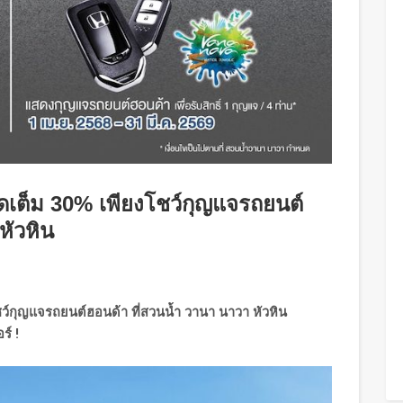
ดเต็ม 30% เพียงโชว์กุญแจรถยนต์
หัวหิน
ว์กุญแจรถยนต์ฮอนด้า ที่สวนน้ำ วานา นาวา หัวหิน
อร์
!