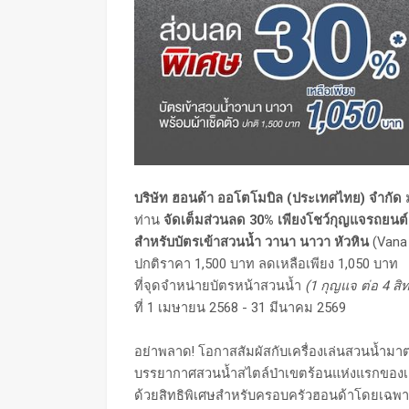
บริษัท ฮอนด้า ออโตโมบิล (ประเทศไทย) จำกัด
ม
ท่าน
จัดเต็มส่วนลด 30% เพียงโชว์กุญแจรถยนต์ฮ
สำหรับบัตรเข้าสวนน้ำ วานา นาวา หัวหิน
(Vana 
ปกติราคา 1,500 บาท ลดเหลือเพียง 1,050 บาท
ที่จุดจำหน่ายบัตรหน้าสวนน้ำ
(1 กุญแจ ต่อ 4 สิทธ
ที่ 1 เมษายน 2568 - 31 มีนาคม 2569
อย่าพลาด! โอกาสสัมผัสกับเครื่องเล่นสวนน้ำม
บรรยากาศสวนน้ำสไตล์ป่าเขตร้อนแห่งแรกของเอเ
ด้วยสิทธิพิเศษสำหรับครอบครัวฮอนด้าโดยเฉพาะ 