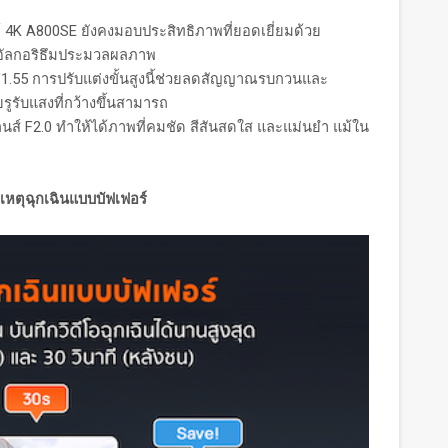
 4K A800SE ยังคงมอบประสิทธิภาพที่ยอดเยี่ยมด้วย
วยอัลกอริธึมประมวลผลภาพ
F1.55 การปรับแต่งขั้นสูงนี้ช่วยลดสัญญาณรบกวนและ
รับแสงที่กว้างขึ้นสามารถ
บเลนส์ F2.0 ทำให้ได้ภาพที่คมชัด สีสันสดใส และแม่นยำ แม้ใน
หตุฉุกเฉินแบบบัฟเฟอร์