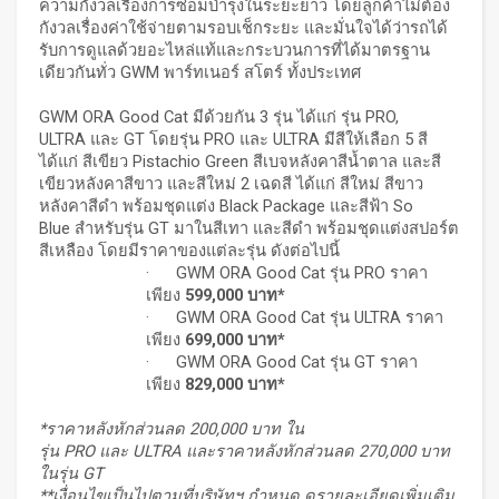
ความกังวลเรื่องการซ่อมบำรุงในระยะยาว โดยลูกค้าไม่ต้อง
กังวลเรื่องค่าใช้จ่ายตามรอบเช็กระยะ และมั่นใจได้ว่ารถได้
รับการดูแลด้วยอะไหล่แท้และกระบวนการที่ได้มาตรฐาน
เดียวกันทั่ว GWM พาร์ทเนอร์ สโตร์ ทั้งประเทศ
GWM ORA Good Cat มีด้วยกัน 3 รุ่น ได้แก่ รุ่น PRO,
ULTRA และ GT โดยรุ่น PRO และ ULTRA มีสีให้เลือก 5 สี
ได้แก่ สีเขียว Pistachio Green สีเบจหลังคาสีน้ำตาล และสี
เขียวหลังคาสีขาว และสีใหม่ 2 เฉดสี ได้แก่ สีใหม่ สีขาว
หลังคาสีดำ พร้อมชุดแต่ง Black Package และสีฟ้า So
Blue สำหรับรุ่น GT มาในสีเทา และสีดำ พร้อมชุดแต่งสปอร์ต
สีเหลือง โดยมีราคาของแต่ละรุ่น ดังต่อไปนี้
· GWM ORA Good Cat รุ่น PRO ราคา
เพียง
599,000 บาท*
· GWM ORA Good Cat รุ่น ULTRA ราคา
เพียง
699,000 บาท*
· GWM ORA Good Cat รุ่น GT ราคา
เพียง
829,000 บาท*
*ราคาหลังหักส่วนลด 200
,000 บาท ใน
รุ่น PRO และ ULTRA และราคาหลังหักส่วนลด 270,000 บาท
ในรุ่น GT
**เงื่อนไขเป็นไปตามที่บริษัทฯ กำหนด ดูรายละเอียดเพิ่มเติม