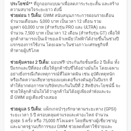
ประโยชน์**
ที่ถูกออกแบบมาเพื่อลดภาระระยะสั้น และสร้าง
ความสบายใจระยะยาว ดังนี้
ช่วยผ่อน
1 ปีเต็ม:
GWM สนับสนุนภาระการผ่อนรายเดือน
จำนวนเดือนละ 5,000 บาท เป็นเวลา 12 เดือน รวม
มูลค่า 60,000 บาท (สำหรับรุ่น PRO และ ULTRA) และ
จำนวน 7,500 บาท เป็นเวลา 12 เดือน (สำหรับรุ่น GT) เพื่อให้
ลูกค้าสามารถเป็นเจ้าของเจ้าเหมียวไฟฟ้าได้ง่ายขึ้นในช่วงปี
แรกของการใช้งาน โดยเฉพาะในช่วงภาวะเศรษฐกิจที่
ท้าทายผู้บริโภค
ช่วยคุ้มครอง
2 ปีเต็ม:
มอบฟรี! ประกันภัยชั้นหนึ่ง 2 ปีเต็ม ทั้ง
ปีแรกและปีที่สอง เพื่อให้ลูกค้าขับขี่ได้อย่างมั่นใจ โดยเฉพาะ
อย่างยิ่งกรณีเกิดเหตุการณ์ที่ไม่คาดฝัน เช่น อุบัติเหตุหนัก
หรือเกิดความเสียหายของแบตเตอรี่แรงดันสูงในปีแรก ที่
ทำให้ยากต่อการหาบริษัทประกันในปีที่ 2 สิทธิประโยชน์นี้ จะ
ช่วยให้ลูกค้ามั่นใจได้ว่าลูกค้าไม่ได้อยู่เพียงลำพังและจะ
มี GWM อยู่เคียงข้างเสมอ
ช่วยดูแล
5 ปีเต็ม:
แพ็กเกจบำรุงรักษาตามระยะทาง (GPSI)
ระยะเวลา 5 ปี ครอบคลุมค่าแรงและค่าอะไหล่ จำนวน
สูงสุด 5 ครั้ง หรือ 75,000 กิโลเมตร โดยทีมช่างผู้เชี่ยวชาญ
และมาตรฐานบริการของ GWM ช่วยลดทั้งค่าใช้จ่ายและ