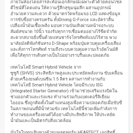
ภายในห้องโดยสารสะท้อนเอกลักษณ์เฉพาะตัวด้วยคอนโซล
ดีไซน์ที่โดดเด่น ให้ความรู้สึกสุขุมนุ่มลึก ผสานอุปกรณ์
อำนวยความสะดวก ด้วยมาตรวัดพร้อมจอ LCD แสดงข้อมูล
การขับขี่อย่างครบครัน ทั้งDriving G-Force และอัตราสิ้น
เปลืองน้ำมันเชื้อเพลิง มอบความบันเทิงผ่านหน้าจอระบบ
สัมผัสขนาด 10นิ้ว รองรับทุกการเชื่อมต่ออย่างไร้ขีดจำกัด
สะดวกสบายยิ่งขึ้นด้วยแท่นชาร์จโทรศัพท์แบบไร้สาย พวง
มาลัยมัลติฟังก์ชันทรง D-Shape พร้อมปุ่มควบคุมเครื่องเสียง
และสั่งการโทรศัพท์ รวมถึงระบบควบคุมความเร็วอัตโนมัติ
เพื่อให้ทุกการเดินทางเป็นไปอย่างราบรื่นและปลอดภัย
เทคโนโลยี Smart Hybrid Vehicle จาก
ซูซูกิ (SHVS) ประสิทธิภาพสูงและประหยัดพลังงาน ขับเคลื่อน
ด้วยเครื่องยนต์เบนซิน 1.5 ลิตร ผสานการทำงานกับ
เทคโนโลยี Smart Hybrid Vehicle โดยมีระบบ ISG
(Integrated Starter Generator) เข้ามาช่วยเสริมแรงบิดใน
ช่วงออกตัวและเร่งแซง ทำงานร่วมกับแบตเตอรี่ลิเธียม
ไอออน ซึ่งถูกติดตั้งในตำแหน่งสูงเพื่อความปลอดภัยเมื่อขับขี่
ในสภาพถนนที่มีน้ำท่วมขัง เทคโนโลยีนี้ช่วยเพิ่มกำลังการ
ทำงานของเครื่องยนต์ได้อย่างมีประสิทธิภาพ ให้ประหยัด
น้ำมันและเป็นมิตรกับสิ่งแวดล้อม
มั่นใจในทุกเส้นทางด้วยแพลตฟอร์ม HEARTECT เอกสิทธิ์