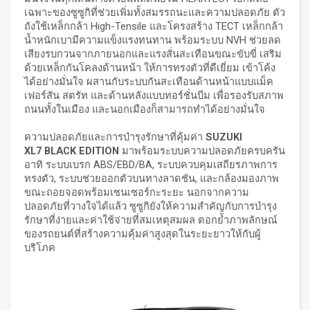
เฉพาะของซูซูกิที่ช่วยเพิ่มทั้งสมรรถนะและความปลอดภัย ตัว
ถังใช้เหล็กกล้า High-Tensile และโครงสร้าง TECT เหล็กกล้า
น้ำหนักเบามีความแข็งแรงทนทาน พร้อมระบบ NVH ช่วยลด
เสียงรบกวนจากภายนอกและแรงสั่นสะเทือนขณะขับขี่ เสริม
ด้วยเหล็กกันโคลงด้านหน้า ให้การทรงตัวที่ดีเยี่ยม เข้าโค้ง
ได้อย่างมั่นใจ ผสานกับระบบกันสะเทือนด้านหน้าแบบแม็ค
เฟอร์สัน สตรัท และด้านหลังแบบทอร์ชั่นบีม เพื่อรองรับสภาพ
ถนนทั้งในเมือง และนอกเมืองก็สามารถทำได้อย่างมั่นใจ
ความปลอดภัยและการบำรุงรักษาที่คุ้มค่า
SUZUKI
XL7 BLACK EDITION
มาพร้อมระบบความปลอดภัยครบครัน
อาทิ ระบบเบรก ABS/EBD/BA, ระบบควบคุมเสถียรภาพการ
ทรงตัว, ระบบช่วยออกตัวบนทางลาดชัน, และกล้องมองภาพ
ขณะถอยจอดพร้อมเซนเซอร์กะระยะ นอกจากความ
ปลอดภัยที่วางใจได้แล้ว ซูซูกิยังให้ความสำคัญกับการบำรุง
รักษาที่ง่ายและค่าใช้จ่ายที่สมเหตุสมผล ตอกย้ำภาพลักษณ์
ของรถยนต์ที่สร้างความคุ้มค่าสูงสุดในระยะยาวให้กับผู้
บริโภค