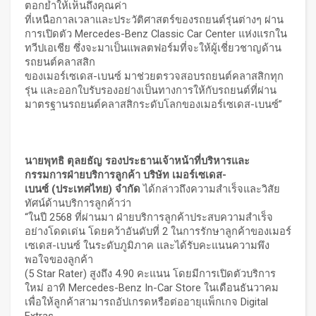
ตอกย้ำให้เห็นถึงคุณค่า
ที่เหนือกาลเวลาและประวัติศาสตร์ของรถยนต์รุ่นต่างๆ ผ่าน
การเปิดตัว Mercedes-Benz Classic Car Center แห่งแรกใน
ทวีปเอเชีย ซึ่งจะมาเป็นแพลตฟอร์มที่จะให้ผู้เชี่ยวชาญด้าน
รถยนต์คลาสสิก
ของเมอร์เซเดส-เบนซ์ มาช่วยตรวจสอบรถยนต์คลาสสิกทุก
รุ่น และออกใบรับรองอย่างเป็นทางการให้กับรถยนต์ที่ผ่าน
มาตรฐานรถยนต์คลาสสิกระดับโลกของเมอร์เซเดส-เบนซ์”
นายพุทธิ ตุลยธัญ รองประธานเจ้าหน้าที่บริหารและ
กรรมการฝ่ายบริการลูกค้า บริษัท เมอร์เซเดส
-
เบนซ์ (ประเทศไทย) จำกัด
ได้กล่าวถึงความสำเร็จและวิสัย
ทัศน์ด้านบริการลูกค้าว่า
“ในปี 2568 ที่ผ่านมา ฝ่ายบริการลูกค้าประสบความสำเร็จ
อย่างโดดเด่น โดยคว้าอันดับที่ 2 ในการรักษาลูกค้าของเมอร์
เซเดส-เบนซ์ ในระดับภูมิภาค และได้รับคะแนนความพึง
พอใจของลูกค้า
(5 Star Rater) สูงถึง 4.90 คะแนน โดยมีการเปิดตัวบริการ
ใหม่ อาทิ Mercedes-Benz In-Car Store ในเดือนธันวาคม
เพื่อให้ลูกค้าสามารถอัปเกรดหรือต่ออายุแพ็กเกจ Digital