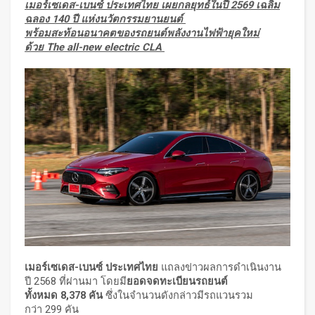
เมอร์เซเดส-เบนซ์ ประเทศไทย เผยกลยุทธ์ในปี 2569 เฉลิม
ฉลอง 140 ปี แห่งนวัตกรรมยานยนต์
พร้อมสะท้อนอนาคตของรถยนต์พลังงานไฟฟ้ายุคใหม่
ด้วย The all-new electric CLA
เมอร์เซเดส
-เบนซ์ ประเทศไทย
แถลงข่าวผลการดำเนินงาน
ปี 2568 ที่ผ่านมา โดยมี
ยอดจดทะเบียนรถยนต์
ทั้งหมด
8,378 คัน
ซึ่งในจำนวนดังกล่าวมีรถแวนรวม
กว่า 299 คัน