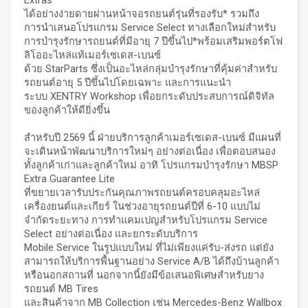
Extras
ได้อย่างง่ายดายผ่านหน้าจอรถยนต์รุ่นที่รองรับ* รวมถึง
การนำเสนอโปรแกรม Service Select ทางเลือกใหม่สำหรับ
การบำรุงรักษารถยนต์ที่มีอายุ 7 ปีขึ้นไป*พร้อมเสริมพอร์ตโฟ
ลิโออะไหล่แท้เมอร์เซเดส-เบนซ์
ด้วย StarParts ซึ่งเป็นอะไหล่กลุ่มบำรุงรักษาที่คุ้มค่าสำหรับ
รถยนต์อายุ 5 ปีขึ้นไปโดยเฉพาะ และการแนะนำ
ระบบ XENTRY Workshop เพื่อยกระดับประสบการณ์ดิจิทัล
ของลูกค้าให้ดียิ่งขึ้น
สำหรับปี 2569 นี้ ฝ่ายบริการลูกค้าเมอร์เซเดส-เบนซ์ มีแผนที่
จะเดินหน้าพัฒนาบริการใหม่ๆ อย่างต่อเนื่อง เพื่อตอบสนอง
ทั้งลูกค้าเก่าและลูกค้าใหม่ อาทิ โปรแกรมบำรุงรักษา MBSP
Extra Guarantee Lite
ที่ขยายเวลารับประกันคุณภาพรถยนต์ครอบคลุมอะไหล่
เครื่องยนต์และเกียร์ ในช่วงอายุรถยนต์ปีที่ 6-10 แบบไม่
จำกัดระยะทาง การทำแคมเปญสำหรับโปรแกรม Service
Select อย่างต่อเนื่อง และยกระดับบริการ
Mobile Service ในรูปแบบใหม่ ที่ไม่เพียงแค่รับ-ส่งรถ แต่ยัง
สามารถให้บริการพื้นฐานอย่าง Service A/B ได้ถึงบ้านลูกค้า
หรือนอกสถานที่ นอกจากนี้ยังมีข้อเสนอพิเศษสำหรับยาง
รถยนต์ MB Tires
และสินค้าจาก MB Collection เช่น Mercedes-Benz Wallbox