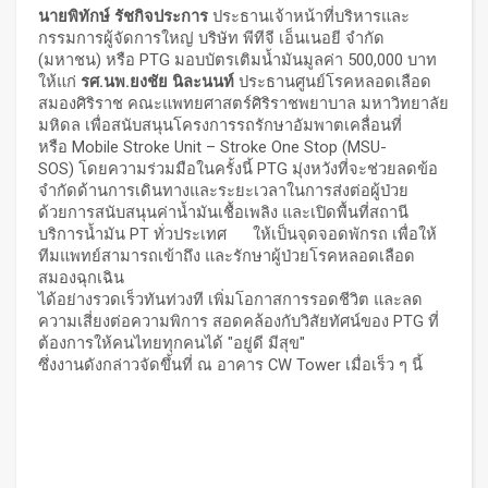
นายพิทักษ์ รัชกิจประการ
ประธานเจ้าหน้าที่บริหารและ
กรรมการผู้จัดการใหญ่ บริษัท พีทีจี เอ็นเนอยี จำกัด
(มหาชน) หรือ PTG มอบบัตรเติมน้ำมันมูลค่า 500,000 บาท
ให้แก่
รศ.นพ.ยงชัย นิละนนท์
ประธานศูนย์โรคหลอดเลือด
สมองศิริราช คณะแพทยศาสตร์ศิริราชพยาบาล มหาวิทยาลัย
มหิดล เพื่อสนับสนุนโครงการรถรักษาอัมพาตเคลื่อนที่
หรือ Mobile Stroke Unit – Stroke One Stop (MSU-
SOS) โดยความร่วมมือในครั้งนี้ PTG มุ่งหวังที่จะช่วยลดข้อ
จำกัดด้านการเดินทางและระยะเวลาในการส่งต่อผู้ป่วย
ด้วยการสนับสนุนค่าน้ำมันเชื้อเพลิง และเปิดพื้นที่สถานี
บริการน้ำมัน PT ทั่วประเทศ ให้เป็นจุดจอดพักรถ เพื่อให้
ทีมแพทย์สามารถเข้าถึง และรักษาผู้ป่วยโรคหลอดเลือด
สมองฉุกเฉิน
ได้อย่างรวดเร็วทันท่วงที เพิ่มโอกาสการรอดชีวิต และลด
ความเสี่ยงต่อความพิการ สอดคล้องกับวิสัยทัศน์ของ PTG ที่
ต้องการให้คนไทยทุกคนได้ "อยู่ดี มีสุข"
ซึ่งงานดังกล่าวจัดขึ้นที่ ณ อาคาร CW Tower เมื่อเร็ว ๆ นี้