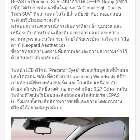
LEPAS L6 Premium SUV ไฟฟ้าภายใต้ CHERY Group (เชอรี
กรุ๊ป) ได้รับการพัฒนาขึ้นในฐานะ “A Global High-Quality
Tech SUV” ที่ผสานเทคโนโลยีล้ำสมัยเข้ากับงานออกแบบ
ระดับพรีเมียมอย่างลงตัว
พร้อมมอบประสบการณ์การเดินทางที่สงบนิ่ง นุ่มนวล และ
เหนือระดับ สำหรับคนเมืองที่มองหาความสมดุลระหว่าง
ความหรูหราและนวัตกรรม โดยได้รับแรงบันดาลใจจาก “เสือ
ดาว” (Leopard Aesthetics)
ซึ่งถ่ายทอดความงดงามที่ผสานพลังและความสง่างามเข้าไว้
ด้วยกันอย่างมีเอกลักษณ์
ไฟหน้า LED ดีไซน์ “Predator Eyes” ช่วยเสริมบุคลิกที่ล้ำสมัย
และโดดเด่น ขณะที่ตัวถังแบบ Low-Slung Wide-Body สร้าง
ภาพลักษณ์ที่ทรงพลัง สปอร์ต และโฉบเฉี่ยวเหนือระดับ
ด้วยค่าสัมประสิทธิ์แรงต้านอากาศต่ำเพียง 0.27 Cd ผสานกับ
ไฟท้ายดีไซน์พรีเมียมและล้ออัลลอยสไตล์สปอร์ต LEPAS
L6 จึงมอบทั้งประสิทธิภาพการขับขี่และความโดดเด่นทาง
ดีไซน์ได้อย่างสมบูรณ์แบบ