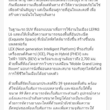
และมาตรฐานความปลอดภัยแบตเตอรี่ระดับสูง ทำงานร่วม
กันเพื่อลดความเสี่ยงตั้งแต่ต้นทาง ทำให้ความปลอดภัยไม่ใช่
เพียงคำมั่นสัญญา แต่เป็นเพื่อนคู่กายที่อุ่นใจและคงที่ เพื่อ
สร้างความมั่นใจในทุกเส้นทาง
ในฐานะรถ SUV ที่ออกแบบมาเพื่อการใช้งานในเมือง LEPAS
L6 แสดงให้เห็นถึงความสามารถของพื้นที่อันประณีต
(Exquisite Space) ที่เน้นไลฟ์สไตล์มากยิ่งขึ้น สร้างขึ้นบน
แพลตฟอร์ม
LEX (Next-generation Intelligent Platform) ที่รองรับทั้ง
เครื่องยนต์สันดาป (ICE), Plug-in Hybrid (PHEV) และ
ไฟฟ้า 100% (BEV) มาพร้อมระยะฐานล้อยาวถึง 2,700 มม.
ด้วยพื้นที่ห้องโดยสารกว้างขวางเสมือน “Mobile Grand Living
Room” มอบการนั่งที่ผ่อนคลายและสบาย รองรับทุกไลฟ์สไตล์
การใช้ชีวิตในเมืองได้อย่างลงตัว
ด้วยพื้นที่จัดเก็บอเนกประสงค์ถึง 39 จุดตลอดทั้งคัน
พร้อม
ดีไซน์ห้องเก็บสัมภาระแบบหลายชั้น
และช่องเก็บใต้พื้น
ขนาด
99
ลิตร
สามารถจัดเก็บสัมภาระส่วนตัว
อุปกรณ์กลาง
แจ้ง
และกระเป๋าเดินทางขนาดใหญ่ได้อย่างเป็นระเบียบ
ด้วยการจัดวางยางอะไหล่ที่ด้านหน้ายังช่วยเพิ่มความ
ยืดหยุ่นของห้องเก็บสัมภาระ
และเพิ่มความจุสัมภาระให้