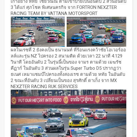
เก๋าอย่าง หทัย ไชยวัณณ์ ตามเข้าป้ายเป็นอันดับ 2 ส่วนอันดับ
3 ได้แก่ ศุภโชค พิเศษนครกิจ จาก FORTRON NEXZTER
RACING TEAM BY VATTANA MOTORSPORT
ผลในเรซที่ 2 ยังคงเป็น ธนานนท์ ที่ร้อนแรงคว้าชัยโอเวอร์ออ
ลล์และรุ่น NZ ไปครอง 2 สนามติด ด้วยเวลา 22 นาที 4.129
วินาที โดยอันดับ 2 ในรุ่นนี้เป็นของ จามร ตามด้วย เมฆรัช
คีฏาก์ ในอันดับ 3 ส่วนผลในรุ่น Super Turbo D5 ปรากฏว่า
ธเนศ เหมาแชมป์ไปครองทั้งสองเรซ ตามด้วย หทัย ในอันดับ
2 ขณะที่อันดับ 3 เปลี่ยนเป็นของ สุรศักดิ์ ดาเก็ง จาก MX
NEXZTER RACING RUK SERVICES