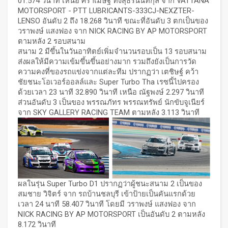
01.574 วินาที เหนือ ศิราเมษฐ์ ทั่งสุธีรนนท์กุล จาก VATTANA
MOTORSPORT - PTT LUBRICANTS-333CJ-NEXZTER-
LENSO อันดับ 2 ถึง 18.268 วินาที ขณะที่อันดับ 3 ตกเป็นของ
วราพงษ์ แสงฟอง จาก NICK RACING BY AP MOTORSPORT
ตามหลัง 2 รอบสนาม
สนาม 2 มีขึ้นในวันอาทิตย์เพิ่มจำนวนรอบเป็น 13 รอบสนาม
ส่งผลให้มีความเข้มขึ้นขึ้นอย่างมาก รวมถึงยังเป็นการวัด
ความคงที่ของรถแข่งจากแต่ละทีม ปรากฏว่า เตชิษฐ์ คว้า
ชัยชนะโอเวอร์ออลล์และ Super Turbo Tha เรซนี้ไปครอง
ด้วยเวลา 23 นาที 32.890 วินาที เหนือ ณัฐพงษ์ 2.297 วินาที
ส่วนอันดับ 3 เป็นของ พรรณภัทร พรรณทรัพย์ นักขับจูเนียร์
จาก SKY GALLERY RACING TEAM ตามหลัง 3.113 วินาที
ผลในรุ่น Super Turbo D1 ปรากฏว่าผู้ชนะสนาม 2 เป็นของ
สมชาย วิจิตร์ จาก รถบ้านชลบุรี เข้าป้ายเป็นคันแรกด้วย
เวลา 24 นาที 58.407 วินาที โดยมี วราพงษ์ แสงฟอง จาก
NICK RACING BY AP MOTORSPORT เป็นอันดับ 2 ตามหลัง
8.172 วินาที