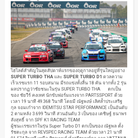
ไฮไลต์สำคัญในสุดสัปดาห์แรกของฤดูกาลอยู่ที่รุ่นใหญ่อย่าง
SUPER TURBO THA
และ
SUPER TURBO D1
ดวลความ
เร็วเรซแรก 11 รอบสนาม มีรถแข่งทั้งสิ้น 18 คัน จากทั้ง 2 รุ่น
ผลปรากฏว่าชัยชนะในรุ่น SUPER TURBO THA ตกเป็น
ของ ชัยวีร์ คงเทศ นักขับฟอร์มแรงจาก PARTSSPORT ด้วย
เวลา 19 นาที 49.368 วินาที โดยมี ณัฐพงษ์ เลิศล้ำประเสริฐ
กุล จอมเก๋าจาก IDEMITSU STAR PERFORMANCE เป็นอันดับ
2 ตามหลัง 3.699 วินาที ส่วนอันดับ 3 เป็นของ เตชิษฐ์ ธนาพร
สังสุทธิ์ จาก SPF K1 RACING TEAM
ผู้ชนะเรซแรกในรุ่น Super Turbo D1 ตกเป็นของ ณัฐพล ตั้ง
รัชตะกุล จาก REVSPEC RACING TEAM ด้วยเวลา 21 นาที