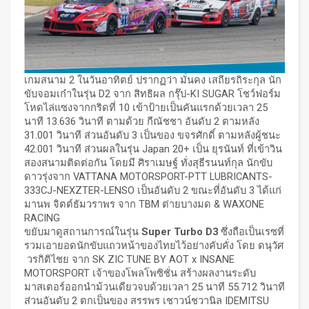
เกมสนาม 2 ในวันอาทิตย์ ปรากฏว่า มั่นคง เสถียรถิระกุล นัก
ขับจอมเก๋าในรุ่น D2 จาก สิทธิผล กรุ๊ป-KI SUGAR โชว์ฟอร์ม
โหดไล่แซงจากกริดที่ 10 เข้าป้ายเป็นคันแรกด้วยเวลา 25
นาที 13.636 วินาที ตามด้วย กีณัชชา อันดับ 2 ตามหลัง
31.001 วินาที ส่วนอันดับ 3 เป็นของ ขจรศักดิ์ ตามหลังผู้ชนะ
42.001 วินาที ส่วนผลในรุ่น Japan 20+ เป็น ยุรนันท์ ที่เข้าวิน
สองสนามติดต่อกัน โดยมี ศิราเมษฐ์ ทั่งสุธีรนนท์กุล นักขับ
ดาวรุ่งจาก VATTANA MOTORSPORT-PTT LUBRICANTS-
333CJ-NEXZTER-LENSO เป็นอันดับ 2 ขณะที่อันดับ 3 ได้แก่
มานพ จิตต์ธัมวราพร จาก TBM ต่ายบางมด & WAXONE
RACING
ขยับมาดูสถานการณ์ในรุ่น
Super Turbo D3
ซึ่งถือเป็นเรซที่
รวมเอายอดนักขับแถวหน้าของไทยไว้อย่างคับคั่ง โดย ดนุวัศ
วรกิติไชย จาก SK ZIC TUNE BY AOT x INSANE
MOTORSPORT เจ้าของโพลโพซิชั่น สร้างผลงานระดับ
มาสเตอร์ออกนำม้วนเดียวจบด้วยเวลา 25 นาที 55.712 วินาที
ส่วนอันดับ 2 ตกเป็นของ สรรพร เชาวน์ชวานิล IDEMITSU