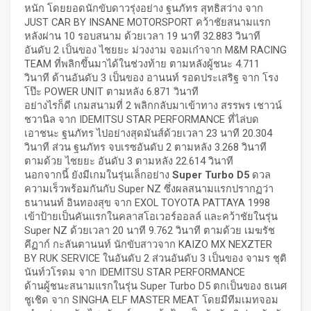
หนัก โดยยอดนักขับดาวรุ่งอย่าง ฐนภัทร สุทธิสว่าง จาก
JUST CAR BY INSANE MOTORSPORT คว้าชัยสนามแรก
หลังผ่าน 10 รอบสนาม ด้วยเวลา 19 นาที 32.883 วินาที
อันดับ 2 เป็นของ ไชยยะ ม่วงงาม จอมเก๋าจาก M&M RACING
TEAM ที่พลิกขึ้นมาได้ในช่วงท้าย ตามหลังผู้ชนะ 4.711
วินาที ด้านอันดับ 3 เป็นของ อานนท์ รอดประเสริฐ จาก โรง
โป๊ะ POWER UNIT ตามหลัง 6.871 วินาที
อย่างไรก็ดี เกมสนามที่ 2 พลิกกลับมาเข้าทาง สรรพร เชาวน์
ชวานิล จาก IDEMITSU STAR PERFORMANCE ที่ไล่บด
เอาชนะ ฐนภัทร ไปอย่างสุดมันส์ด้วยเวลา 23 นาที 20.304
วินาที ส่วน ฐนภัทร จบเรซอันดับ 2 ตามหลัง 3.268 วินาที
ตามด้วย ไชยยะ อันดับ 3 ตามหลัง 22.614 วินาที
นอกจากนี้ ยังมีเกมในรุ่นเล็กอย่าง
Super Turbo D5
ดวล
ความเร็วพร้อมกันกับ Super NZ ซึ่งผลสนามแรกปรากฏว่า
ธนานนท์ อินทองสุข จาก EXOL TOYOTA PATTAYA 1998
เข้าป้ายเป็นคันแรกในคลาสโอเวอร์ออลล์ และคว้าชัยในรุ่น
Super NZ ด้วยเวลา 20 นาที 9.762 วินาที ตามด้วย เมฆรัช
คีฏาก์ กะลันตานนท์ นักขับสาวจาก KAIZO MX NEXZTER
BY RUK SERVICE ในอันดับ 2 ส่วนอันดับ 3 เป็นของ จามร ชุติ
นันท์วโรดม จาก IDEMITSU STAR PERFORMANCE
ด้านผู้ชนะสนามแรกในรุ่น Super Turbo D5 ตกเป็นของ ธเนศ
ชูเชิด จาก SINGHA ELF MASTER MEAT โดยมีทีมเมทจอม