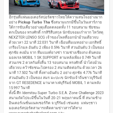
อีกรุ่นที่แฟนมอเตอร์สปอร์ตชาวไทยให้ความสนใจอย่างมาก
อย่าง
Pickup Turbo
Tha
ซึ่งสนามแรกมีขึ้นในวันเสาร์ภาย
ใต้การขับเคี่ยวอย่างดุเดือดตลอดทั้ง 11 รอบสนาม ชัยชนะ
ตกเป็นของ ทรงศักดิ์ กรสิริสืบสกุล นักขับจอมเก๋าจาก ไทวัสดุ
NEXZTER LENSO SCG เจ้าของโพลที่ออกนำม้วนเดียวจบ
ด้วยเวลา 22 นาที 22.031 วินาที เฉือนทีมเมทอย่าง เอกสิทธิ์
เกรียงโกมล อันดับ 2 เพียง 0.596 วินาที ส่วนอันดับ 3 เป็นของ
ศุภชัย คงมั่น จาก ทีมแบงค์ยางซ่า รวมช่างเชียงกง ต้นคอม
มอลเรล MOBIL 1 SK SUPPORT ตามหลังเพียง 0.749 วินาที
ส่วนเรซ 2 ดวลกันทั้งสิ้น 13 รอบสนาม ทรงศักดิ์ นำโด่งม้วน
เดียวจบ คว้าชัยชนะไปครอง 2 สนามติดต่อกัน ด้วยเวลา 26
นาที 17.502 วินาที ทิ้งห่างอันดับ 2 อย่าง ศุภชัย 4.776 วินาที
ส่วนอันดับ 3 เป็นของ สมร มะปะเข นักขับเจ้าถิ่นชาวบุรีรัมย์
จาก GT RESEDENCE มานาคาเฟ่บุรีรัมย์ MOBIL 1 ตามหลัง
15.997 วินาที
ทั้งนี้ ศึก Idemitsu Super Turbo S.E.A. Zone Challenge 2023
สนามถัดไปจะมีขึ้นในวันที่ 20-21 พฤษภาคมนี้ ที่ สนามช้าง
อินเตอร์เนชั่นแนลเซอร์กิต จ.บุรีรัมย์ เช่นเคย แฟนๆชาว
มอเตอร์สปอร์ตสามารถติดตามข่าวสารได้ทาง
www.superturbothailand.com
และ