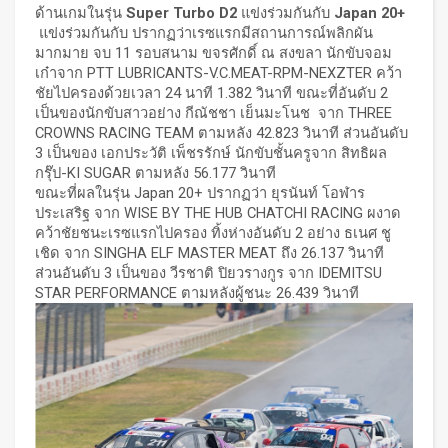
ด้านเกมในรุ่น
Super Turbo D2
แข่งร่วมกันกับ
Japan 20+
แข่งร่วมกันกับ ปรากฏว่าเรซแรกมีสถานการณ์พลิกผัน
มากมาย จบ 11 รอบสนาม ขจรศักดิ์ ณ สงขลา นักขับจอม
เก๋าจาก PTT LUBRICANTS-V.C.MEAT-RPM-NEXZTER คว้า
ชัยไปครองด้วยเวลา 24 นาที 1.382 วินาที ขณะที่อันดับ 2
เป็นของนักขับสาวอย่าง กีณัชชา เย็นมะโนช จาก THREE
CROWNS RACING TEAM ตามหลัง 42.823 วินาที ส่วนอันดับ
3 เป็นของ เอกประวัติ เพ็ชรรักษ์ นักขับชั้นครูจาก สิทธิผล
กรุ๊ป-KI SUGAR ตามหลัง 56.177 วินาที
ขณะที่ผลในรุ่น Japan 20+ ปรากฏว่า ยุรนันท์ โอฬาร
ประเสริฐ จาก WISE BY THE HUB CHATCHI RACING ผงาด
คว้าชัยชนะเรซแรกไปครอง ทิ้งห่างอันดับ 2 อย่าง ธเนศ ชู
เชิด จาก SINGHA ELF MASTER MEAT ถึง 26.137 วินาที
ส่วนอันดับ 3 เป็นของ วีรชาติ ปิยวรางกูร จาก IDEMITSU
STAR PERFORMANCE ตามหลังผู้ชนะ 26.439 วินาที