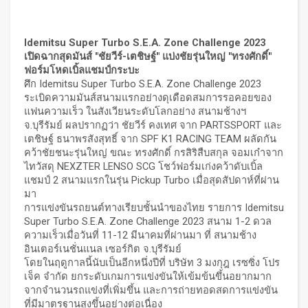
Idemitsu Super Turbo S.E.A. Zone Challenge 2023
เปิดฉากสุดมันส์ "
ชัยวีร์-เตชิษฐ์" แบ่งชัยรุ่นใหญ่ "ทรงศักดิ์"
ฟอร์มโหดเบิ้ลแชมป์กระบะ
ศึก Idemitsu Super Turbo S.E.A. Zone Challenge 2023
ระเบิดความมันส์สนามแรกอย่างดุเดือดสมการรอคอยของ
แฟนความเร็ว ในสังเวียนระดับโลกอย่าง สนามช้างฯ
จ.บุรีรัมย์ ผลปรากฏว่า ชัยวีร์ คงเทศ จาก PARTSSPORT และ
เตชิษฐ์ ธนาพรสังสุทธิ์ จาก SPF K1 RACING TEAM ผลัดกัน
คว้าชัยชนะรุ่นใหญ่ ขณะ ทรงศักดิ์ กรสิริสืบสกุล จอมเก๋าจาก
ไทวัสดุ NEXZTER LENSO SCG โชว์ฟอร์มเก่งคว้าดับเบิ้ล
แชมป์ 2 สนามแรกในรุ่น Pickup Turbo เมื่อสุดสัปดาห์ที่ผ่าน
มา
การแข่งขันรถยนต์ทางเรียบชั้นนำของไทย รายการ Idemitsu
Super Turbo S.E.A. Zone Challenge 2023 สนาม 1-2 ดวล
ความเร็วเมื่อวันที่ 11-12 มีนาคมที่ผ่านมา ที่ สนามช้าง
อินเตอร์เนชั่นแนล เซอร์กิต จ.บุรีรัมย์
โดยในฤดูกาลนี้นับเป็นอีกหนึ่งปีที่ บริษัท 3 มงกุฎ เรซซิ่ง โปร
เจ็ค จำกัด ยกระดับเกมการแข่งขันให้เข้มข้นขึ้นอยากมาก
จากจำนวนรถแข่งที่เพิ่มขึ้น และการถ่ายทอดสดการแข่งขัน
ที่มีมาตรฐานสูงขึ้นอย่างต่อเนื่อง