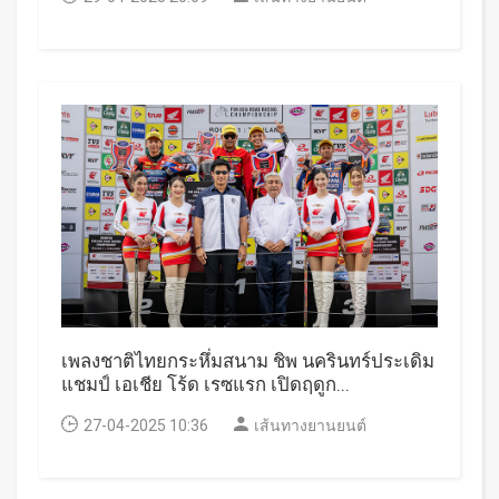
เพลงชาติไทยกระหึ่มสนาม ชิพ นครินทร์ประเดิม
แชมป์ เอเชีย โร้ด เรซแรก เปิดฤดูก...
27-04-2025 10:36
เส้นทางยานยนต์