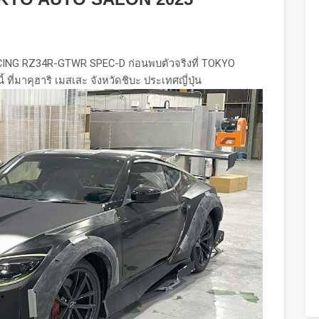
ACING RZ34R-GTWR SPEC-D ก่อนพบตัวจริงที่ TOKYO
ที่มาคุฮาริ เมสเสะ จังหวัดชิบะ ประเทศญี่ปุ่น