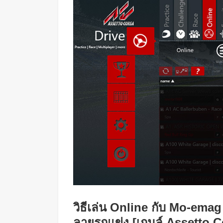
วิธีเล่น Online กับ Mo-ema
ลายรถแข่ง [เกมล์ Assetto C